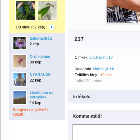
1/8 oldal (57 kép)
237
golgotavirág
2 kép
Orchideáim
Címkék:
2016 márc 13
80 kép
Kategória:
Hobbi, játék
NYARALOK
Feltöltés ideje:
10 éve
22 kép
Látta 230 ember.
kicsifalum és
Értékeld
környéke
14 kép
Böngéssz a galériák
között!
Kommentáld!