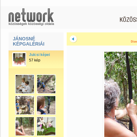
JÁNOSNÉ
Diav
KÉPGALÉRIÁI
Julcsi képei
57 kép