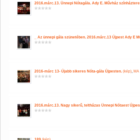
2016.márc.13. Ünnepi Nótagála. Ady E. Művház színházter
_ Az ünnepi gála szünetében. 2016.márc.13 Újpest Ady E 
2016-márc 13- Újabb sikeres Nóta-gála Újpesten.
(kép)
,
MA 
2016.márc.13. Nagy sikerű, teltházas Ünnepi Nótaest Újpe
189
(kép)