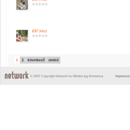
237
(kép)
1
2
következő
utolsó
© 2007 Copyright Network.hu Minden jog fenntartva.
Impress