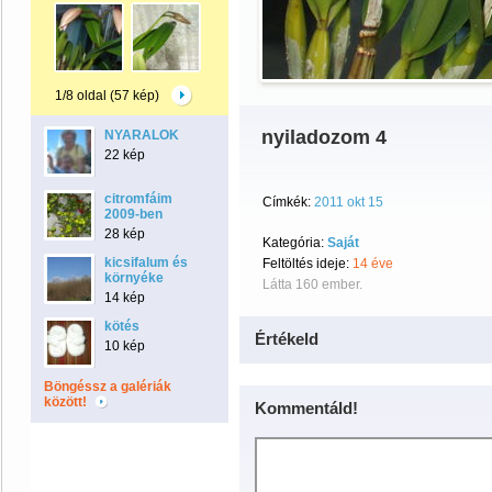
1/8 oldal (57 kép)
nyiladozom 4
NYARALOK
22 kép
citromfáim
Címkék:
2011 okt 15
2009-ben
28 kép
Kategória:
Saját
kicsifalum és
Feltöltés ideje:
14 éve
környéke
Látta 160 ember.
14 kép
kötés
Értékeld
10 kép
Böngéssz a galériák
között!
Kommentáld!