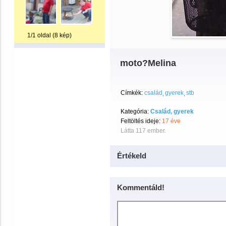
1/1 oldal (8 kép)
moto?Melina
Címkék:
család
gyerek
stb
Kategória:
Család, gyerek
Feltöltés ideje:
17 éve
Látta 117 ember.
Értékeld
Kommentáld!