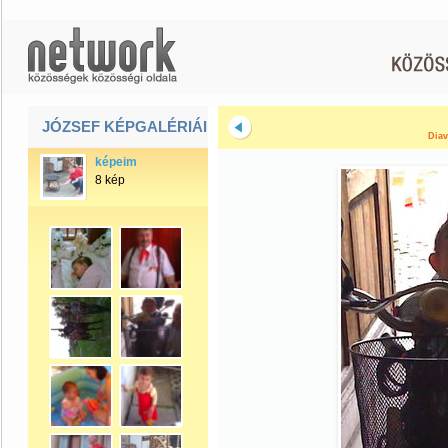
JÓZSEF KÉPGALÉRIÁI
Diav
képeim
8 kép