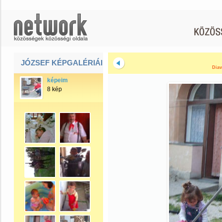
JÓZSEF KÉPGALÉRIÁI
Diav
képeim
8 kép