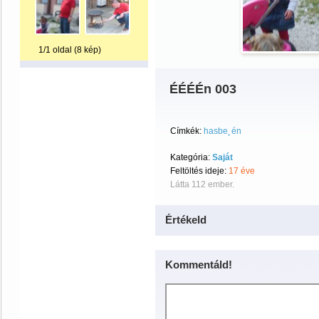
1/1 oldal (8 kép)
ÉÉÉÉn 003
Címkék:
hasbe
én
Kategória:
Saját
Feltöltés ideje:
17 éve
Látta 112 ember.
Értékeld
Kommentáld!