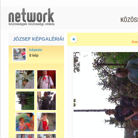
JÓZSEF KÉPGALÉRIÁI
Diav
képeim
8 kép