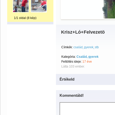
1/1 oldal (8 kép)
Krisz+Ló+Felvezetö
Címkék:
család
gyerek
stb
Kategória:
Család, gyerek
Feltöltés ideje:
17 éve
Látta 103 ember.
Értékeld
Kommentáld!