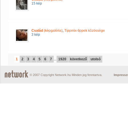
15 kép
Család
(képgaléria)
,
Tippmix-tippek közössége
3 kép
1
2
3
4
5
6
7
...
1920
következő
utolsó
© 2007 Copyright Network.hu Minden jog fenntartva.
Impress