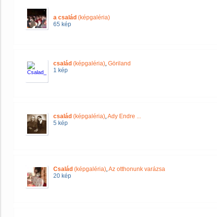
a család
(képgaléria)
65 kép
család
(képgaléria)
,
Göriland
1 kép
család
(képgaléria)
,
Ady Endre ...
5 kép
Család
(képgaléria)
,
Az otthonunk varázsa
20 kép