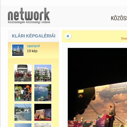
KLÁRI KÉPGALÉRIÁI
Diav
spanyol
19 kép