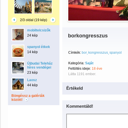
2/3 oldal (19 kép)
mobiltelcsizők
borkongresszus
24 kép
spanyol étkek
14 kép
Címkék:
bor
kongresszus
spanyol
Kategória:
Saját
Újbudai Teleház
híres vendégei
Feltöltés ideje:
18 éve
23 kép
Látta 1191 ember.
Laosz
44 kép
Értékeld
Böngéssz a galériák
között!
Kommentáld!