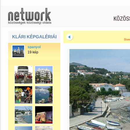
KLÁRI KÉPGALÉRIÁI
Diav
spanyol
19 kép