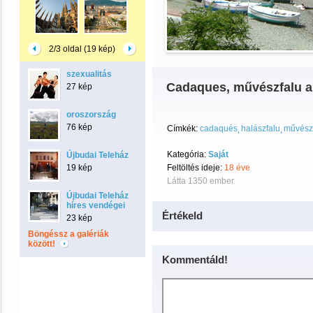
2/3 oldal (19 kép)
szexualitás
Cadaques, művészfalu a 
27 kép
oroszország
76 kép
Címkék:
cadaqués
halászfalu
művész
Kategória:
Saját
Újbudai Teleház
19 kép
Feltöltés ideje:
18 éve
Látta 1350 ember.
Újbudai Teleház
híres vendégei
Értékeld
23 kép
Böngéssz a galériák
között!
Kommentáld!