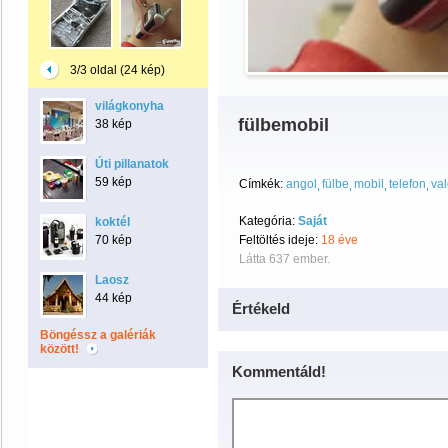
3/3 oldal (24 kép)
világkonyha
fülbemobil
38 kép
Úti pillanatok
59 kép
Címkék:
angol
fülbe
mobil
telefon
va
Kategória:
Saját
koktél
70 kép
Feltöltés ideje:
18 éve
Látta 637 ember.
Laosz
44 kép
Értékeld
Böngéssz a galériák
között!
Kommentáld!