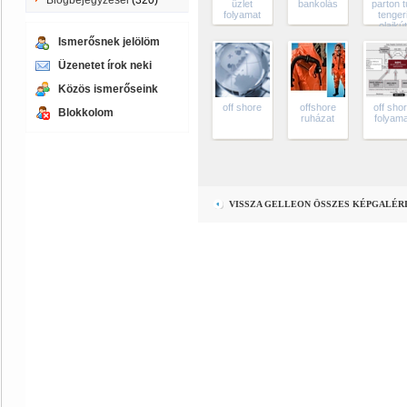
Blogbejegyzései
(320)
üzlet
bankolás
parton tú
folyamat
tenger
olajkú
Ismerősnek jelölöm
Üzenetet írok neki
Közös ismerőseink
off shore
offshore
off sho
Blokkolom
ruházat
folyam
VISSZA GELLEON ÖSSZES KÉPGALÉR