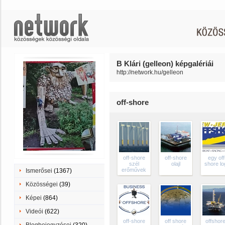
B Klári (gelleon) képgalériái
http://network.hu/gelleon
off-shore
off-shore
off-shore
egy off
szél
olajl
shore l
erőművek
Ismerősei
(1367)
Közösségei
(39)
Képei
(864)
Videói
(622)
off-shore
off shore
offshore