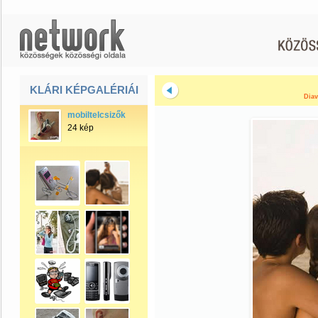
KLÁRI KÉPGALÉRIÁI
Diav
mobiltelcsizők
24 kép