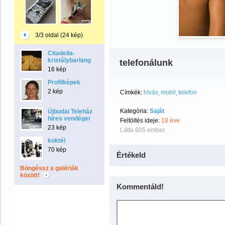
3/3 oldal (24 kép)
Citadella-
kristálybarlang
telefonálunk
16 kép
Profilképek
2 kép
Címkék:
hívás
mobil
telefon
Kategória:
Saját
Újbudai Teleház
híres vendégei
Feltöltés ideje:
18 éve
23 kép
Látta 605 ember.
koktél
70 kép
Értékeld
Böngéssz a galériák
között!
Kommentáld!