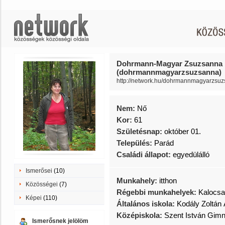
Dohrmann-Magyar Zsuzsanna
(dohrmannmagyarzsuzsanna)
http://network.hu/dohrmannmagyarzsu
Nem:
Nő
Kor:
61
Születésnap:
október 01.
Település:
Parád
Családi állapot:
egyedülálló
Ismerősei
(10)
Munkahely:
itthon
Közösségei
(7)
Régebbi munkahelyek:
Kalocsa
Képei
(110)
Általános iskola:
Kodály Zoltán 
Középiskola:
Szent István Gim
Ismerősnek jelölöm