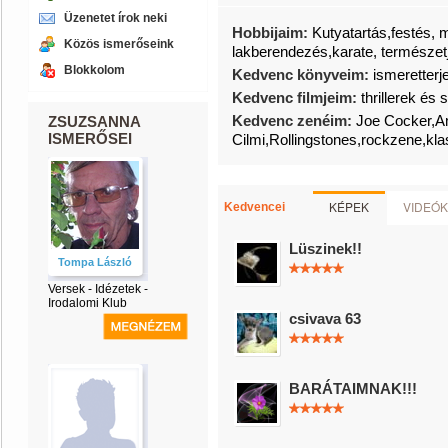
Üzenetet írok neki
Hobbijaim:
Kutyatartás,festés, 
Közös ismerőseink
lakberendezés,karate, természet
Blokkolom
Kedvenc könyveim:
ismeretter
Kedvenc filmjeim:
thrillerek és
Kedvenc zenéim:
Joe Cocker,A
ZSUZSANNA
ISMERŐSEI
Cilmi,Rollingstones,rockzene,kl
KÉPEK
VIDEÓK
Kedvencei
Lüszinek!!
Tompa László
Versek - Idézetek -
Irodalomi Klub
csivava 63
BARÁTAIMNAK!!!