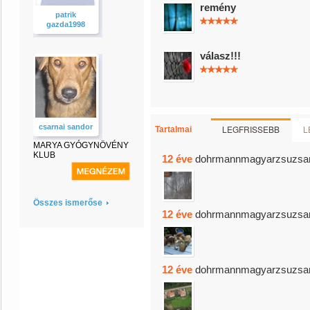
remény
patrik
gazda1998
válasz!!!
csarnai sandor
LEGFRISSEBB
L
Tartalmai
MARYA GYÓGYNÖVÉNY
KLUB
12 éve
dohrmannmagyarzsuzsa
Összes ismerőse
12 éve
dohrmannmagyarzsuzsa
12 éve
dohrmannmagyarzsuzsa