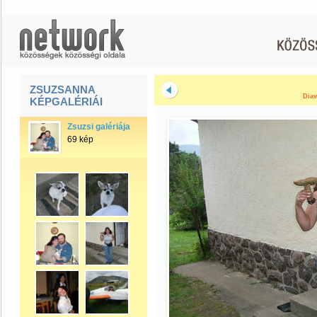
ZSUZSANNA
Diav
KÉPGALÉRIÁI
Zsuzsi galériája
69 kép