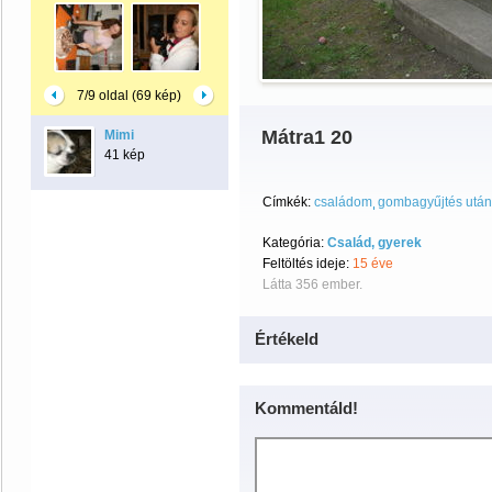
7/9 oldal (69 kép)
Mátra1 20
Mimi
41 kép
Címkék:
családom
gombagyűjtés után
Kategória:
Család, gyerek
Feltöltés ideje:
15 éve
Látta 356 ember.
Értékeld
Kommentáld!