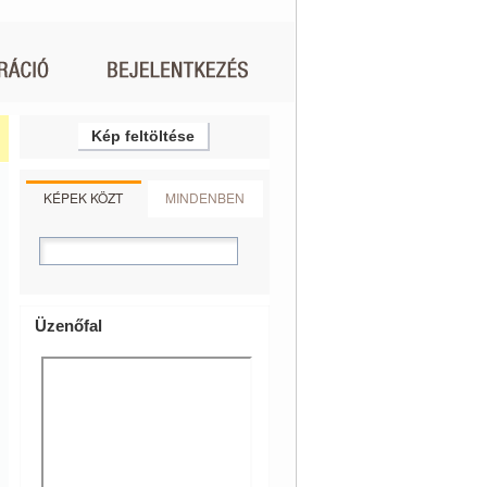
Kép feltöltése
KÉPEK KÖZT
MINDENBEN
Üzenőfal