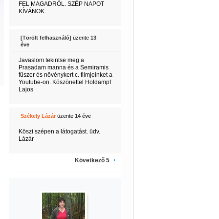
FEL MAGADRÓL. SZÉP NAPOT
KÍVÁNOK.
[Törölt felhasználó]
üzente
13
éve
Javaslom tekintse meg a
Prasadam manna és a Semiramis
fűszer és növénykert c. filmjeinket a
Youtube-on. Köszönettel Holdampf
Lajos
Székely Lázár
üzente
14 éve
Köszi szépen a látogatást. üdv.
Lázár
Következő 5