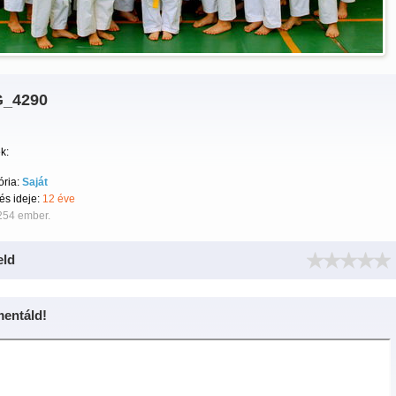
_4290
k:
ória:
Saját
tés ideje:
12 éve
254 ember.
eld
entáld!