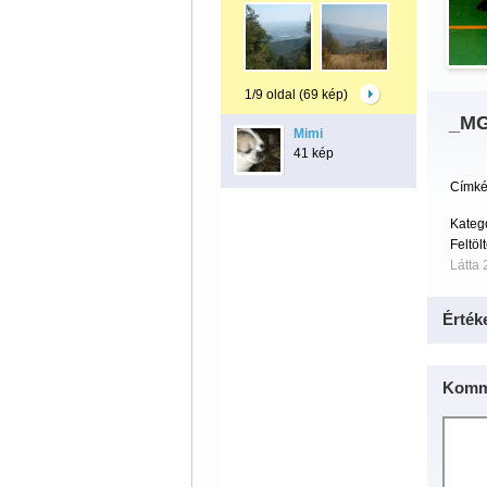
1/9 oldal (69 kép)
_MG
Mimi
41 kép
Címké
Kateg
Feltöl
Látta 
Érték
Komm