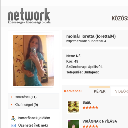
molnár loretta (loretta04)
http://network.hu/loretta04
Nem:
Nő
Kor:
49
Születésnap:
április 04.
Település:
Budapest
KÉPEK
VIDEÓK
Kedvencei
Ismerősei
(11)
Sütik
Közösségei
(9)
Ismerősnek jelölöm
VIRÁGNAK NYÍLÁSA
Üzenetet írok neki