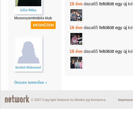
16 éve
dasa65
feltöltött egy új
ké
Gősi Réka
Mosonszentmiklós klub
16 éve
dasa65
feltöltött egy új
ké
16 éve
dasa65
feltöltött egy új
ké
Stróbli Róbertné
Összes ismerőse
© 2007 Copyright Network.hu Minden jog fenntartva.
Impress