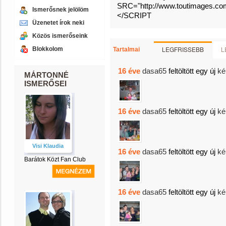
SRC="http://www.toutimages.com/
Ismerősnek jelölöm
</SCRIPT
Üzenetet írok neki
Közös ismerőseink
LEGFRISSEBB
L
Blokkolom
Tartalmai
16 éve
dasa65
feltöltött egy új
ké
MÁRTONNÉ
ISMERŐSEI
16 éve
dasa65
feltöltött egy új
ké
Visi Klaudia
16 éve
dasa65
feltöltött egy új
ké
Barátok Közt Fan Club
16 éve
dasa65
feltöltött egy új
ké