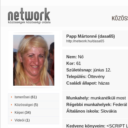
Papp Mártonné (dasa65)
http://network.hu/dasa65
Nem:
Nő
Kor:
61
Születésnap:
június 12.
Település:
Öttevény
Családi állapot:
házas
Ismerősei
(61)
Munkahely:
munkanélküli most
Régebbi munkahelyek:
Federál
Közösségei
(5)
Általános iskola:
Slovákia
Képei
(34)
Videói
(1)
Kedvenc könyveim:
<SCRIPT L