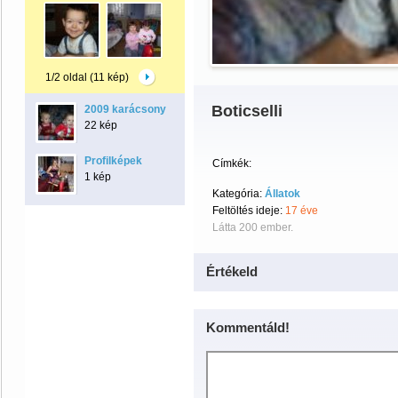
1/2 oldal (11 kép)
Boticselli
2009 karácsony
22 kép
Profilképek
Címkék:
1 kép
Kategória:
Állatok
Feltöltés ideje:
17 éve
Látta 200 ember.
Értékeld
Kommentáld!