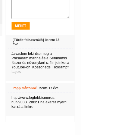
[Törölt felhasználó]
üzente
13
éve
Javaslom tekintse meg a
Prasadam manna és a Semiramis
fűszer és növénykert c. filmjeinket a
Youtube-on. Köszönettel Holdampf
Lajos
Papp Mártonné
üzente
17 éve
http://www.legtobbismeros.
hu/i/9033_2d8b1 ha akarsz nyerni
kat rá a linkre.