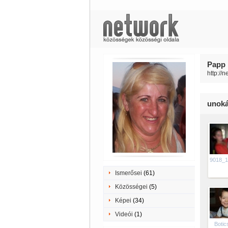
Papp 
http://
unok
9018_1
Ismerősei
(61)
Közösségei
(5)
Képei
(34)
Videói
(1)
Botics