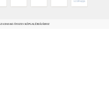
szülinapja
SZA DASA65 ÖSSZES KÉPGALÉRIÁJÁHOZ