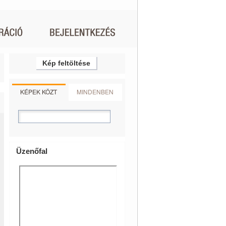
Kép feltöltése
KÉPEK KÖZT
MINDENBEN
Üzenőfal