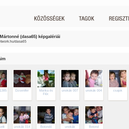
Mártonné (dasa65) képgalériái
network.hu/dasa65
áim
138587349157_1361593604_30336340_5516624_n
Dzsenifer
Marika és
unokák 007
unokák 004
csajok
Flór.
elli
unokák 014
Botondó
unokák
Botond