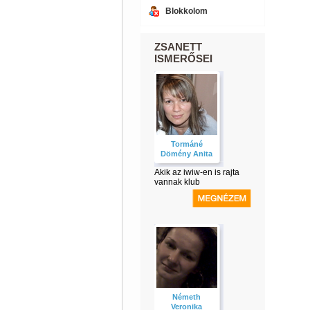
Blokkolom
ZSANETT
ISMERŐSEI
Tormáné
Dömény Anita
Akik az iwiw-en is rajta
vannak klub
Németh
Veronika