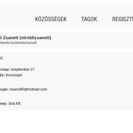
i Zsanett (stroblizsanett)
etwork.hu/stroblizsanett
Nő
5
ésnap:
szeptember 27.
lés:
Kunsziget
kype:
zsanci80@hotmail.com
ely:
Sick Kft.