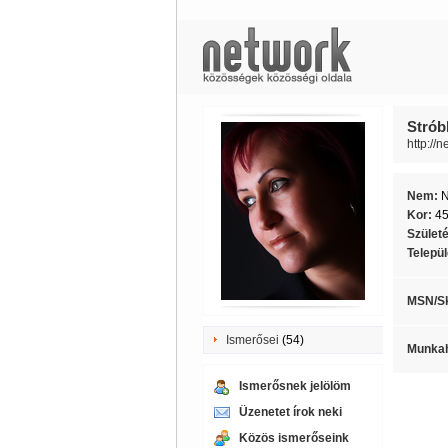
Stróbl
http://n
Nem:
Kor:
4
Szület
Telepü
MSN/S
Ismerősei
(54)
Munkah
Ismerősnek jelölöm
Üzenetet írok neki
Közös ismerőseink