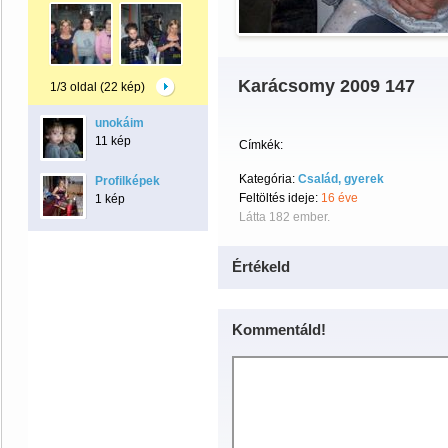
Karácsomy 2009 147
1/3 oldal (22 kép)
unokáim
11 kép
Címkék:
Kategória:
Család, gyerek
Profilképek
Feltöltés ideje:
16 éve
1 kép
Látta 182 ember.
Értékeld
Kommentáld!