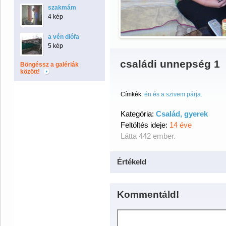
szakmám
4 kép
a vén diófa
5 kép
családi unnepség 1
Böngéssz a galériák
között!
Címkék:
én és a szivem párja.
Kategória:
Család, gyerek
Feltöltés ideje:
14 éve
Látta 442 ember.
Értékeld
Kommentáld!