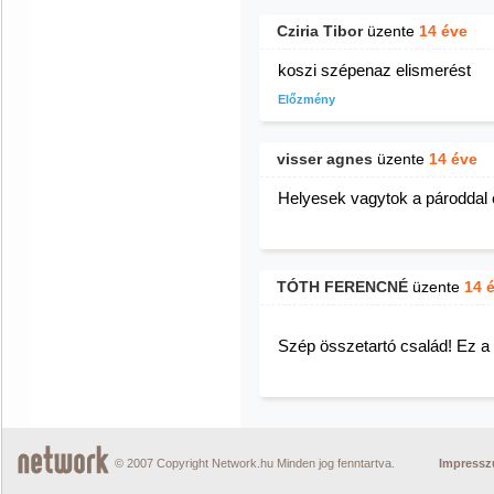
Cziria Tibor
üzente
14 éve
koszi szépenaz elismerést
Előzmény
visser agnes
üzente
14 éve
Helyesek vagytok a pároddal é
TÓTH FERENCNÉ
üzente
14 
Szép összetartó család! Ez a 
© 2007 Copyright Network.hu Minden jog fenntartva.
Impress