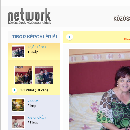
TIBOR KÉPGALÉRIÁI
Diav
saját képek
10 kép
2/2 oldal (10 kép)
videok!
3 kép
kis unokám
27 kép