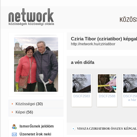
Cziria Tibor (cziriatibor) képgal
http://network.hu/cziriatibor
a vén diófa
DSCF2583
DSCF2588
DSCF258
a ház
Közösségei
(30)
Képei
(56)
Ismerősnek jelölöm
VISSZA CZIRIATIBOR ÖSSZES KÉPGA
Üzenetet írok neki