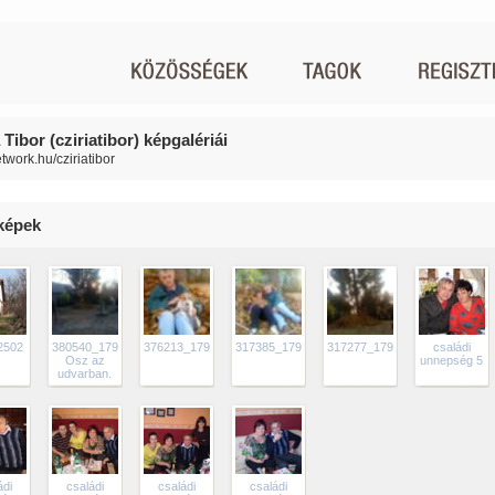
 Tibor (cziriatibor) képgalériái
etwork.hu/cziriatibor
 képek
2502
380540_179105392177763_100002349097334_373000_1120012587_n
376213_179105302177772_100002349097334_372998_1456214
317385_179105168844452_100002349097334_
317277_179105008844468_10
családi
Osz az
unnepség 5
udvarban.
ádi
családi
családi
családi