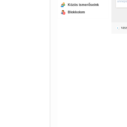
unneps
Közös ismerőseink
Blokkolom
VIS