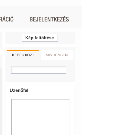
Kép feltöltése
KÉPEK KÖZT
MINDENBEN
Üzenőfal
708_n
372994_1538741184_n
0002349097334_372990_1507475539_n