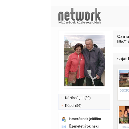
Cziria
http://n
saját
DSCF
Közösségei
(30)
Képei
(56)
Ismerősnek jelölöm
Üzenetet írok neki
csal