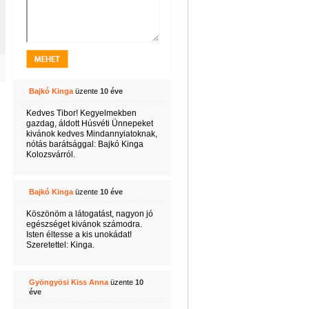
Bajkó Kinga
üzente
10 éve
Kedves Tibor! Kegyelmekben
gazdag, áldott Húsvéti Ünnepeket
kivánok kedves Mindannyiatoknak,
nótás barátsággal: Bajkó Kinga
Kolozsvárról.
Bajkó Kinga
üzente
10 éve
Köszönöm a látogatást, nagyon jó
egészséget kivánok számodra.
Isten éltesse a kis unokádat!
Szeretettel: Kinga.
Gyöngyösi Kiss Anna
üzente
10
éve