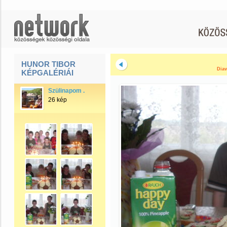
HUNOR TIBOR
Diav
KÉPGALÉRIÁI
Szülinapom .
26 kép