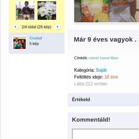
2/4 oldal (26 kép)
Már 9 éves vagyok .
Csalad
5 kép
Címkék:
cserei hunor tibor
Kategória:
Saját
Feltöltés ideje:
16 éve
Látta 212 ember.
Értékeld
Kommentáld!