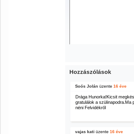
Hozzászólások
Soós Jolán
üzente
16 éve
Drága Hunorka!Kicsit megkésv
gratulálok a szülinapodra.Ma
néni Felvidékről
vajas kati
üzente
16 éve