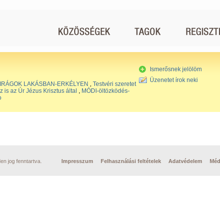
Ismerősnek jelölöm
Üzenetet írok neki
IRÁGOK LAKÁSBAN-ERKÉLYEN
,
Testvéri szeretet
is az Úr Jézus Krisztus által
,
MÓDI-öltözködés-
o
n jog fenntartva.
Impresszum
Felhasználási feltételek
Adatvédelem
Méd