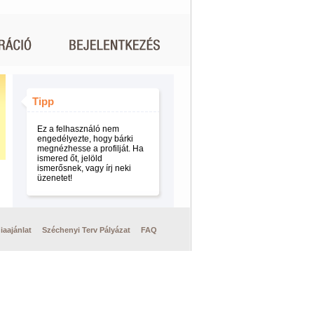
Tipp
Ez a felhasználó nem
engedélyezte, hogy bárki
megnézhesse a profilját. Ha
ismered őt, jelöld
ismerősnek, vagy írj neki
üzenetet!
iaajánlat
Széchenyi Terv Pályázat
FAQ