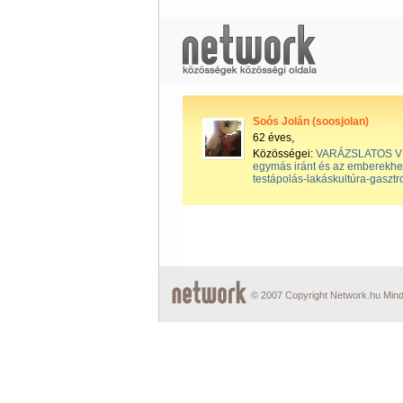
Soós Jolán (soosjolan)
62 éves,
Közösségei:
VARÁZSLATOS V
egymás iránt és az emberekhez 
testápolás-lakáskultúra-gasztr
© 2007 Copyright Network.hu Minde