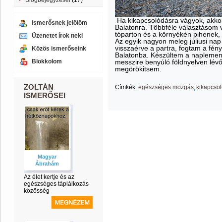
Blogbejegyzései
(17)
Ha kikapcsolódásra vágyok, akkor
Ismerősnek jelölöm
Balatonra. Többféle választásom v
tóparton és a környékén pihenek, 
Üzenetet írok neki
Az egyik nagyon meleg júliusi nap 
visszaérve a partra, fogtam a f
Közös ismerőseink
Balatonba. Készültem a naplementér
Blokkolom
messzire benyúló földnyelven lév
megörökitsem.
ZOLTÁN
Címkék:
egészséges mozgás
kikapcso
ISMERŐSEI
Magyar
Ábrahám
Az élet kertje és az
egészséges táplálkozás
közösség