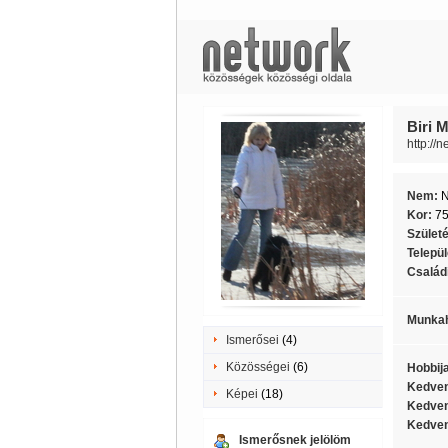
Biri M
http://n
Nem:
Kor:
7
Szület
Telepü
Családi
Munkah
Ismerősei
(4)
Közösségei
(6)
Hobbij
Kedven
Képei
(18)
Kedven
Kedven
Ismerősnek jelölöm