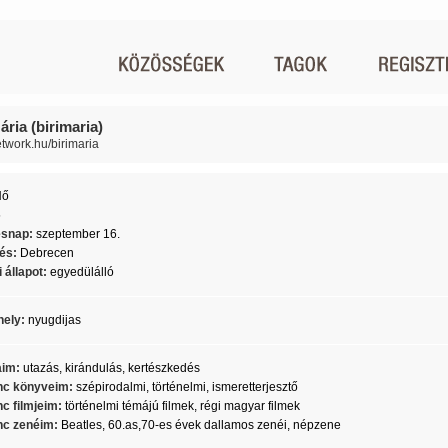
ária (birimaria)
etwork.hu/birimaria
Nő
5
ésnap:
szeptember 16.
lés:
Debrecen
 állapot:
egyedülálló
ely:
nyugdijas
aim:
utazás, kirándulás, kertészkedés
c könyveim:
szépirodalmi, történelmi, ismeretterjesztő
c filmjeim:
történelmi témájú filmek, régi magyar filmek
c zenéim:
Beatles, 60.as,70-es évek dallamos zenéi, népzene