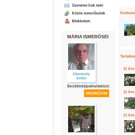
Üzenetet írok neki
Kedvenc
Közös ismerőseink
Blokkolom
MÁRIA ISMERŐSEI
Tartalma
11 éve
Závodszky
Zoltán
Berzéklokálpatriaótaközösség
11 éve
11 éve