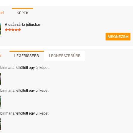
KÉPEK
ei
A császárfa júliusban
LEGFRISSEBB
LEGNÉPSZERŰBB
i
birimaria
feltöltött egy új
képet
.
birimaria
feltöltött egy új
képet
.
birimaria
feltöltött egy új
képet
.