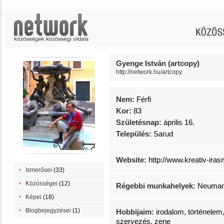
Gyenge István (artcopy)
http://network.hu/artcopy
Nem:
Férfi
Kor:
83
Születésnap:
április 16.
Település:
Sarud
Website:
http://www.kreativ-iras
Ismerősei
(33)
Közösségei
(12)
Régebbi munkahelyek:
Neumann
Képei
(18)
Blogbejegyzései
(1)
Hobbijaim:
irodalom, történele
szervezés, zene