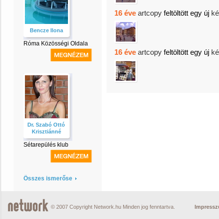
16 éve
artcopy
feltöltött egy új
ké
Bencze Ilona
Róma Közösségi Oldala
16 éve
artcopy
feltöltött egy új
ké
Dr. Szabó Ottó
Krisztiánné
Sétarepülés klub
Összes ismerőse
© 2007 Copyright Network.hu Minden jog fenntartva.
Impress