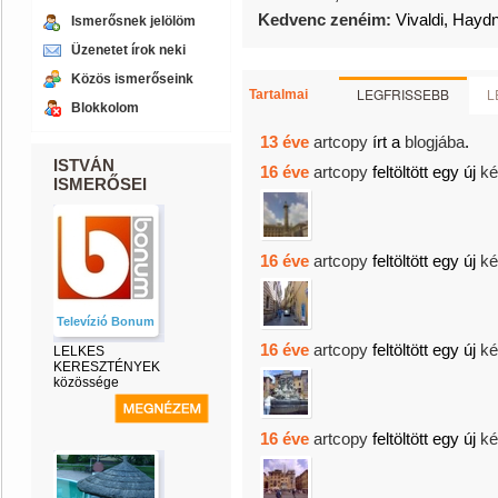
Kedvenc zenéim:
Vivaldi, Hayd
Ismerősnek jelölöm
Üzenetet írok neki
Közös ismerőseink
LEGFRISSEBB
L
Tartalmai
Blokkolom
13 éve
artcopy
írt a
blogjába
.
ISTVÁN
16 éve
artcopy
feltöltött egy új
ké
ISMERŐSEI
16 éve
artcopy
feltöltött egy új
ké
Televízió Bonum
16 éve
artcopy
feltöltött egy új
ké
LELKES
KERESZTÉNYEK
közössége
16 éve
artcopy
feltöltött egy új
ké