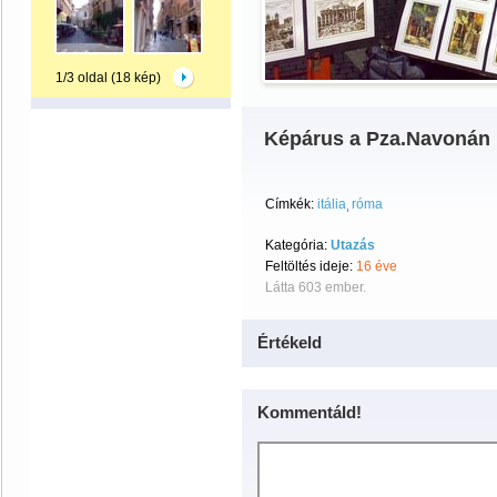
1/3 oldal (18 kép)
Képárus a Pza.Navonán
Címkék:
itália
róma
Kategória:
Utazás
Feltöltés ideje:
16 éve
Látta 603 ember.
Értékeld
Kommentáld!