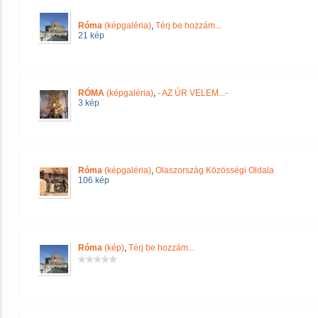
Róma
(képgaléria)
,
Térj be hozzám...
21 kép
RÓMA
(képgaléria)
,
- AZ ÚR VELEM...-
3 kép
Róma
(képgaléria)
,
Olaszország Közösségi Oldala
106 kép
Róma
(kép)
,
Térj be hozzám...