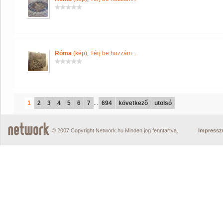
Róma
(kép)
,
Térj be hozzám...
1
2
3
4
5
6
7
...
694
következő
utolsó
© 2007 Copyright Network.hu Minden jog fenntartva.
Impress