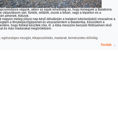
pcsolódásra vágyok, akkor az egyik lehetőség az, hogy lemegyek a Balatonra.
e választásom van: fürdök, sétálok, úszok a tóban, vagy a tóparton és a
én pihenek, fotózok.
k nagyon meleg júliusi nap késő délutánján a balatoni lubickolásból visszaérve a
 fogtam a fényképezőgépemet és visszamentem a Balatonba. Készültem a
ntére, hogy fotókat készítek róla, ill. a tóba messzire benyúló földnyelven lévő
kat és más madarakat megörökitsem.
:
egészséges mozgás
kikapcsolódás
madarak
természetes élővilág
Tovább