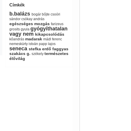
Címkék
b.balázs
bogár
bőjte
csoóri
sándor
csókay andrás
egészséges mozgás
farizeus
gyógyíthatalan
grosits gyula
vagy nem
kikapcsolódás
madarak
kőandrás
mádl ferenc
nemeskürty istván
papp lajos
seneca
stefka erdő faggyas
szakács g.
természetes
székely
élővilág