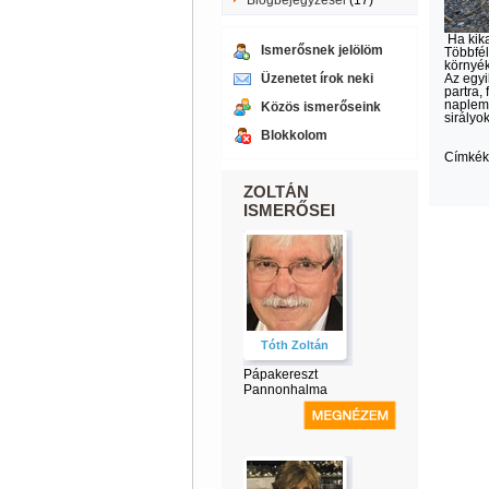
Blogbejegyzései
(17)
Ha kika
Ismerősnek jelölöm
Többfél
környék
Üzenetet írok neki
Az egyi
partra,
napleme
Közös ismerőseink
sirályo
Blokkolom
Címkék
ZOLTÁN
ISMERŐSEI
Tóth Zoltán
Pápakereszt
Pannonhalma