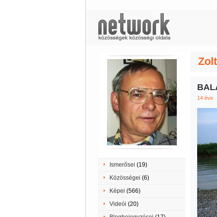
Zol
BAL
14 éve
Ismerősei
(19)
Közösségei
(6)
Képei
(566)
Videói
(20)