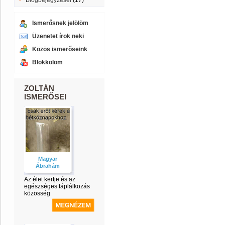
Blogbejegyzései
(17)
Ismerősnek jelölöm
Üzenetet írok neki
Közös ismerőseink
Blokkolom
ZOLTÁN
ISMERŐSEI
Magyar
Ábrahám
Az élet kertje és az
egészséges táplálkozás
közösség