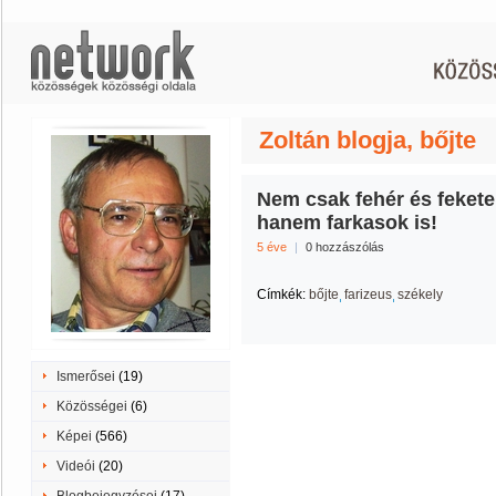
Zoltán blogja, bőjte
Nem csak fehér és fekete
hanem farkasok is!
5 éve
|
0 hozzászólás
Címkék:
bőjte
farizeus
székely
Ismerősei
(19)
Közösségei
(6)
Képei
(566)
Videói
(20)