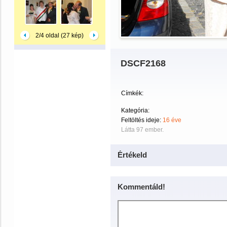
2/4 oldal (27 kép)
DSCF2168
Címkék:
Kategória:
Feltöltés ideje:
16 éve
Látta 97 ember.
Értékeld
Kommentáld!