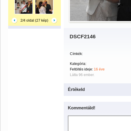
2/4 oldal (27 kép)
DSCF2146
Címkék:
Kategória:
Feltöltés ideje:
16 éve
Látta 96 ember.
Értékeld
Kommentáld!