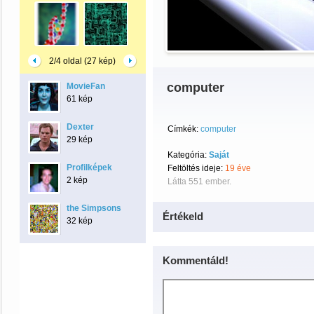
2/4 oldal (27 kép)
computer
MovieFan
61 kép
Dexter
Címkék:
computer
29 kép
Kategória:
Saját
Profilképek
Feltöltés ideje:
19 éve
2 kép
Látta 551 ember.
the Simpsons
Értékeld
32 kép
Kommentáld!