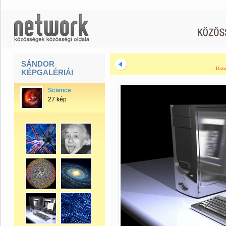
SÁNDOR
Diav
KÉPGALÉRIÁI
Science
27 kép