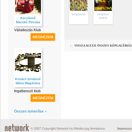
simpsons
simpson
matrix
Keczánné
Macskó Piroska
Vállalkozás Klub
VISSZA ALEX11 ÖSSZES KÉPGALÉRIÁ
Kovács Istvánné
Mária Magdolna
Ingatlanozó klub
Összes ismerőse
© 2007 Copyright Network.hu Minden jog fenntartva.
Impress