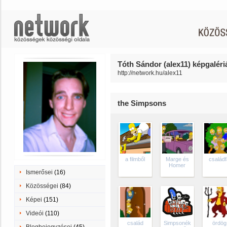
Tóth Sándor (alex11) képgaléri
http://network.hu/alex11
the Simpsons
a filmből
Marge és
család
Homer
Ismerősei
(16)
Közösségei
(84)
Képei
(151)
Videói
(110)
család
Simpsonék
ördög