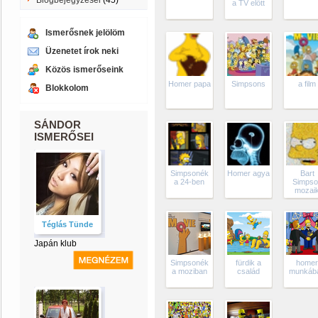
Blogbejegyzései
(45)
a TV előtt
Ismerősnek jelölöm
Üzenetet írok neki
Közös ismerőseink
Homer papa
Simpsons
a film
Blokkolom
SÁNDOR
ISMERŐSEI
Simpsonék
Homer agya
Bart
a 24-ben
Simpso
mozai
Téglás Tünde
Japán klub
Simpsonék
fürdik a
home
a moziban
család
munkáb