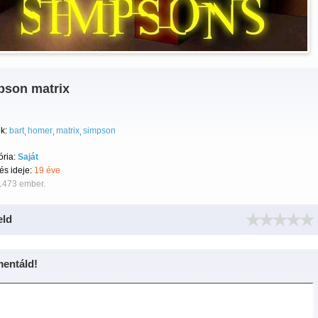
pson matrix
k:
bart
homer
matrix
simpson
ória:
Saját
tés ideje:
19 éve
 1473 ember.
eld
entáld!