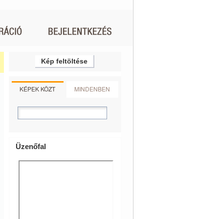
Kép feltöltése
KÉPEK KÖZT
MINDENBEN
Üzenőfal