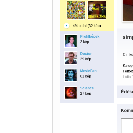
4/4 oldal (32 kép)
sim
Profilképek
2 kép
Dexter
Címké
29 kép
Kateg
MovieFan
Feltöl
61 kép
Látta
Science
Érték
27 kép
Komm