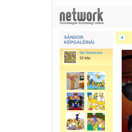
SÁNDOR
KÉPGALÉRIÁI
the Simpsons
32 kép