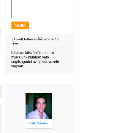
[Törölt felhasználó]
üzente
15
éve
hálásan köszönjük a hurrá
nyaralunk klubban való
segítségedet az új klubvezető
vagyok
Tóth Sándor