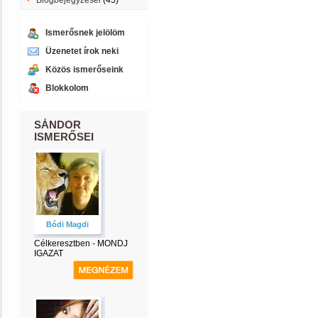
Blogbejegyzései
(45)
Ismerősnek jelölöm
Üzenetet írok neki
Közös ismerőseink
Blokkolom
SÁNDOR
ISMERŐSEI
Bódi Magdi
Célkeresztben - MONDJ
IGAZAT