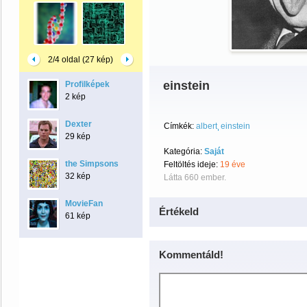
2/4 oldal (27 kép)
einstein
Profilképek
2 kép
Dexter
Címkék:
albert
einstein
29 kép
Kategória:
Saját
the Simpsons
Feltöltés ideje:
19 éve
32 kép
Látta 660 ember.
MovieFan
Értékeld
61 kép
Kommentáld!