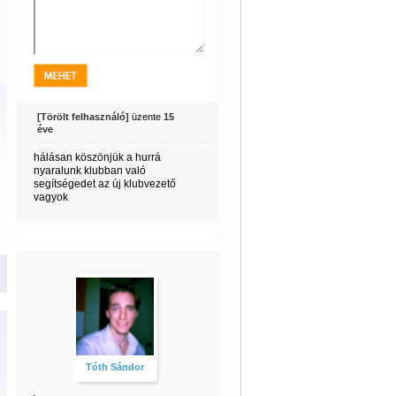
[Törölt felhasználó]
üzente
15
éve
hálásan köszönjük a hurrá
nyaralunk klubban való
segítségedet az új klubvezető
vagyok
Tóth Sándor