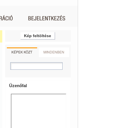
Kép feltöltése
KÉPEK KÖZT
MINDENBEN
Üzenőfal