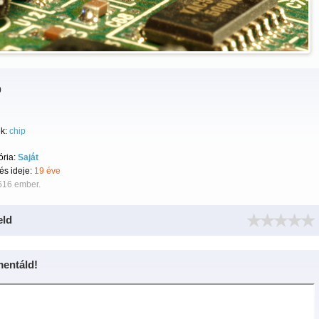
p
k:
chip
ória:
Saját
tés ideje:
19 éve
616 ember.
eld
entáld!