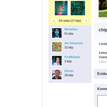
2/4 oldal (27 kép)
chi
MovieFan
61 kép
the Simpsons
Címké
32 kép
Kateg
Profilképek
Feltöl
2 kép
Látta 
Dexter
Érték
29 kép
Komm