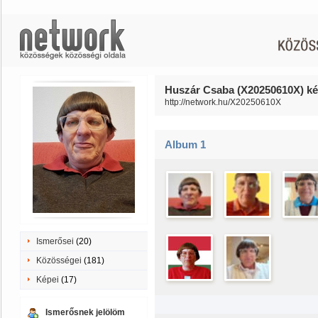
Huszár Csaba (X20250610X) ké
http://network.hu/X20250610X
Album 1
Ismerősei
(20)
Közösségei
(181)
Képei
(17)
Ismerősnek jelölöm