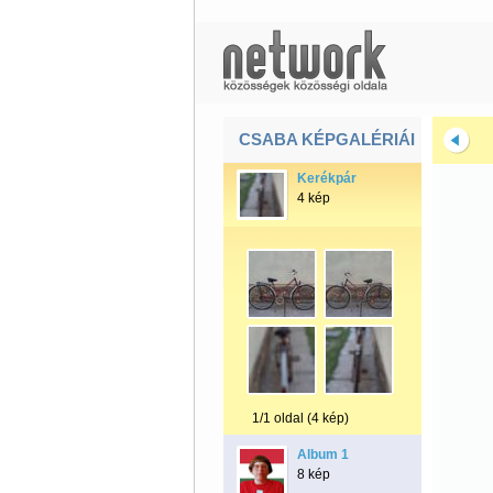
CSABA KÉPGALÉRIÁI
Kerékpár
4 kép
1/1 oldal (4 kép)
Album 1
8 kép