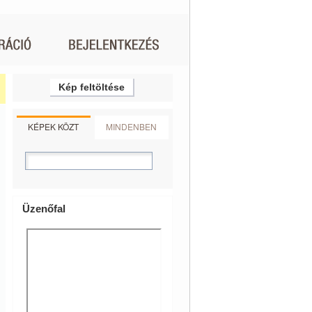
Kép feltöltése
KÉPEK KÖZT
MINDENBEN
Üzenőfal