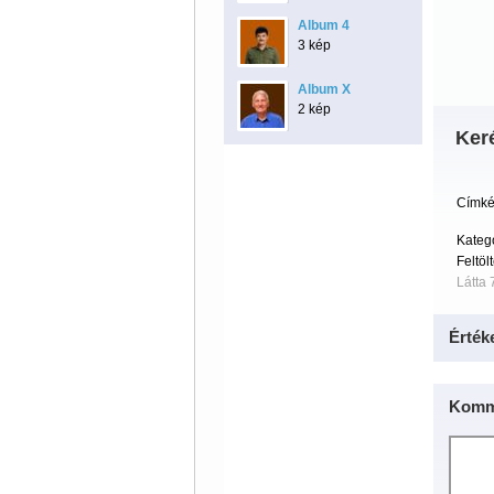
Album 4
3 kép
Album X
2 kép
Ker
Címké
Kateg
Feltöl
Látta 
Érték
Komm