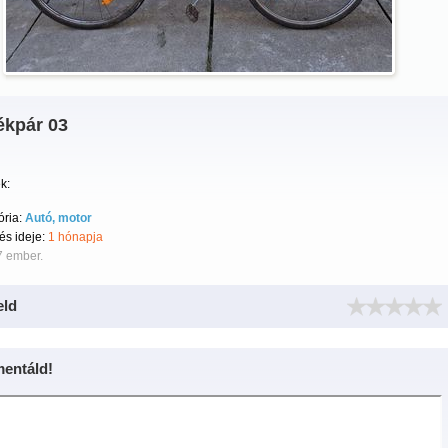
ékpár 03
k:
ória:
Autó, motor
tés ideje:
1 hónapja
7 ember.
eld
entáld!