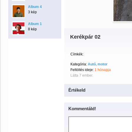
Album 4
3 kép
Album 1
8 kép
Kerékpár 02
Címkék:
Kategória:
Autó, motor
Feltöltés ideje:
1 hónapja
Látta 7 ember.
Értékeld
Kommentáld!