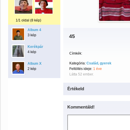
1/1 oldal (8 kép)
Album 4
3 kép
45
Kerékpár
4 kép
Címkék:
Kategória:
Család, gyerek
Album X
2 kép
Feltöltés ideje:
1 éve
Látta 52 ember.
Értékeld
Kommentáld!