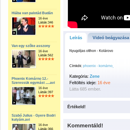
Hiába van palotád Budán
16 éve
Látták:346
Leírás
Videó beágyazása
Van egy szőke asszony
Nyugdíjas otthon - Kolárovo
16 éve
Látták:562
Címkék:
phoenix - komárno
Kategória:
Zene
Phoenix Komárno 12.-
Feltöltés ideje:
16 éve
Szeressük egymást .....avi
16 éve
Látta 685 ember.
Látták:397
Értékeld!
Szabó Julius - Gyere Bodri
kutyám.avi
Kommentáld!
16 éve
Látták:366