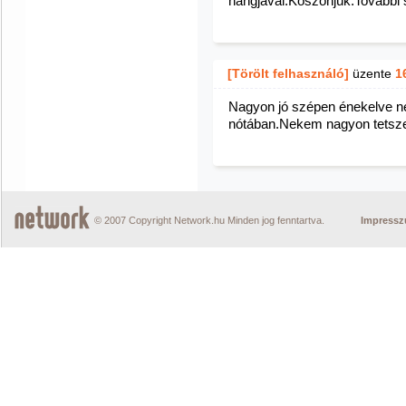
hangjával.Köszönjük.További 
[Törölt felhasználó]
üzente
1
Nagyon jó szépen énekelve ne
nótában.Nekem nagyon tetsz
© 2007 Copyright Network.hu Minden jog fenntartva.
Impress