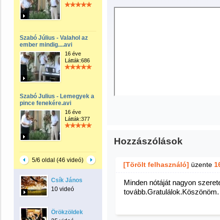
Szabó Július - Valahol az
ember mindig....avi
16 éve
Látták:686
Szabó Julius - Lemegyek a
pince fenekére.avi
16 éve
Látták:377
Hozzászólások
5/6 oldal (46 videó)
[Törölt felhasználó]
üzente
1
Csík János
Minden nótáját nagyon szeret
10 videó
tovább.Gratulálok.Köszönöm.
Örökzöldek