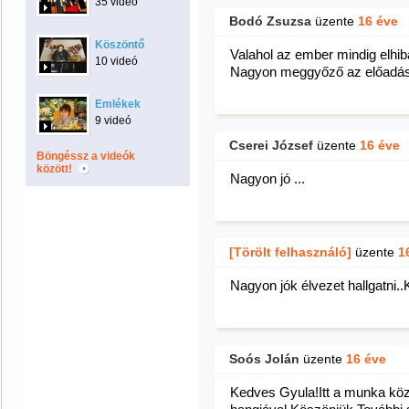
35 videó
Bodó Zsuzsa
üzente
16 éve
Köszöntő
Valahol az ember mindig elhib
10 videó
Nagyon meggyőző az előadá
Emlékek
9 videó
Cserei József
üzente
16 éve
Böngéssz a videók
között!
Nagyon jó ...
[Törölt felhasználó]
üzente
1
Nagyon jók élvezet hallgatni
Soós Jolán
üzente
16 éve
Kedves Gyula!Itt a munka közb