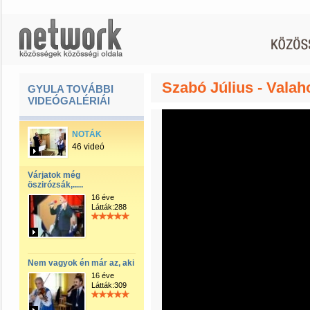
Szabó Július - Valah
GYULA TOVÁBBI
VIDEÓGALÉRIÁI
NOTÁK
46 videó
Várjatok még
öszirózsák,.....
16 éve
Látták:288
Nem vagyok én már az, aki
16 éve
Látták:309