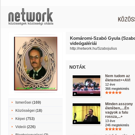
Komáromi-Szabó Gyula (Szabo
videógalériái
http://network.hu/Szabojulius
NOTÁK
Nem tudom az
életemet++AVI
12 éve
366 megtekintés
Ismerősei
(169)
Minden asszony
életében,....Én
Közösségei
(18)
vagyok a falu
rossza,...+
Képei
(753)
13 éve
246 megtekintés
Videói
(226)