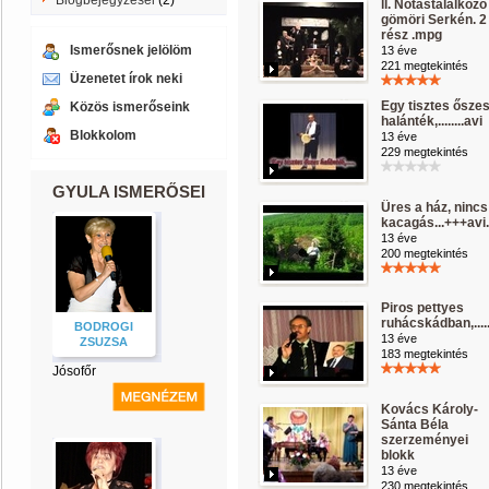
Blogbejegyzései
(2)
ll. Nótástalálkozó
gömöri Serkén. 2
rész .mpg
Ismerősnek jelölöm
13 éve
221 megtekintés
Üzenetet írok neki
Egy tisztes ősze
Közös ismerőseink
halánték,........avi
Blokkolom
13 éve
229 megtekintés
GYULA ISMERŐSEI
Üres a ház, nincs
kacagás...+++avi.
13 éve
200 megtekintés
Piros pettyes
ruhácskádban,.....
BODROGI
13 éve
ZSUZSA
183 megtekintés
Jósofőr
Kovács Károly-
Sánta Béla
szerzeményei
blokk
13 éve
230 megtekintés