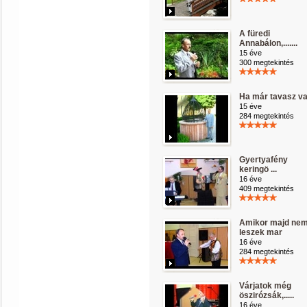
A füredi
Annabálon,.......
15 éve
300 megtekintés
Ha már tavasz v
15 éve
284 megtekintés
Gyertyafény
keringö ...
16 éve
409 megtekintés
Amikor majd ne
leszek mar
16 éve
284 megtekintés
Várjatok még
öszirózsák,.....
16 éve