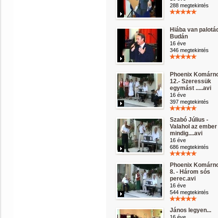
288 megtekintés
Hiába van palotá
Budán
16 éve
346 megtekintés
Phoenix Komárn
12.- Szeressük
egymást .....avi
16 éve
397 megtekintés
Szabó Július -
Valahol az ember
mindig....avi
16 éve
686 megtekintés
Phoenix Komárn
8. - Három sós
perec.avi
16 éve
544 megtekintés
János legyen...
16 éve