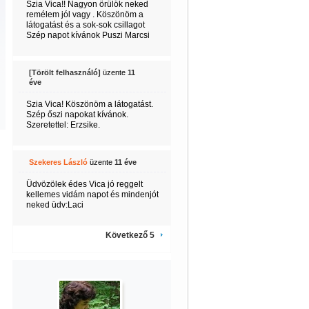
Szia Vica!! Nagyon örülök neked
remélem jól vagy . Köszönöm a
látogatást és a sok-sok csillagot
Szép napot kívánok Puszi Marcsi
[Törölt felhasználó]
üzente
11
éve
Szia Vica! Köszönöm a látogatást.
Szép őszi napokat kívánok.
Szeretettel: Erzsike.
Szekeres László
üzente
11 éve
Üdvözölek édes Vica jó reggelt
kellemes vidám napot és mindenjót
neked üdv:Laci
Következő 5