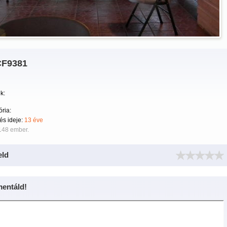
F9381
k:
ria:
tés ideje:
13 éve
148 ember.
eld
entáld!