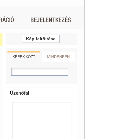
Kép feltöltése
KÉPEK KÖZT
MINDENBEN
Üzenőfal