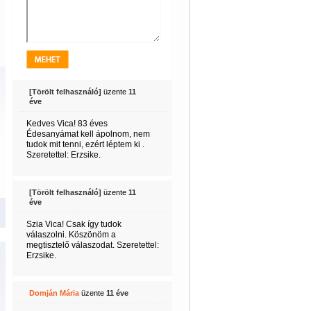
[Törölt felhasználó]
üzente
11
éve
Kedves Vica! 83 éves
Édesanyámat kell ápolnom, nem
tudok mit tenni, ezért léptem ki .
Szeretettel: Erzsike.
[Törölt felhasználó]
üzente
11
éve
Szia Vica! Csak így tudok
válaszolni. Köszönöm a
megtisztelő válaszodat. Szeretettel:
Erzsike.
Domján Mária
üzente
11 éve