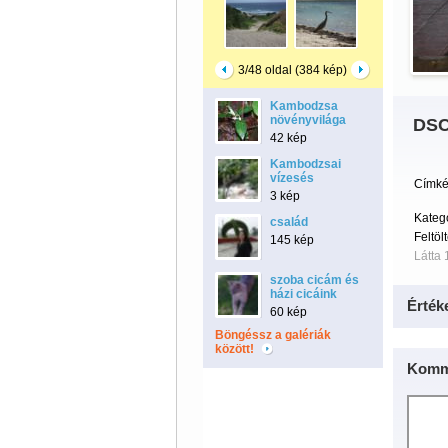
3/48 oldal (384 kép)
Kambodzsa
növényvilága
DSC
42 kép
Kambodzsai
vízesés
Címké
3 kép
Kategó
család
Feltöl
145 kép
Látta 
szoba cicám és
házi cicáink
Érték
60 kép
Böngéssz a galériák
között!
Komm