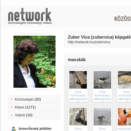
Zuber Vica (zubervica) képgalé
http://network.hu/zubervica
macskák
Kína
Kína
Kína
kirándulási
kirándulási
kirándul
pillanatképek
pillanatképek
pillanatk
Közösségei
(35)
9
8
7
Képei
(1271)
Videói
(10)
Ismerősnek jelölöm
Kína
Kína
macskák