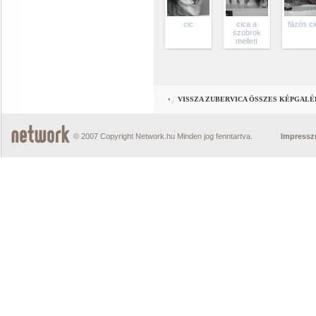
cic
cica a
fázós ci
szobrok
mellett
VISSZA ZUBERVICA ÖSSZES KÉPGALÉ
© 2007 Copyright Network.hu Minden jog fenntartva.
Impress