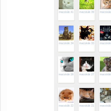
macskák 41
macskák 39
macskák
macskák 34
macskák 33
macskák
macskák 28
macskák 27
macskák
macskák 22
macskák 21
macskák