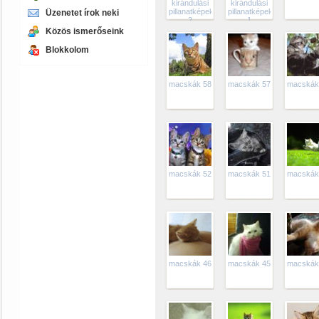
kirándulási
kirándulási
pillanatképek
pillanatképek
Üzenetet írok neki
2
1
Közös ismerőseink
Blokkolom
macskák 58
macskák 57
macskák
macskák 52
macskák 51
macskák
macskák 46
macskák 45
macskák