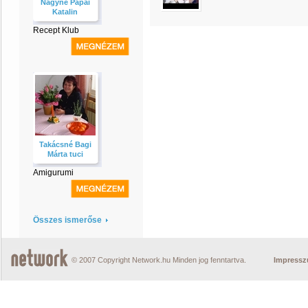
Nagyné Pápai
Katalin
Recept Klub
Takácsné Bagi
Márta tuci
Amigurumi
Összes ismerőse
© 2007 Copyright Network.hu Minden jog fenntartva.
Impress