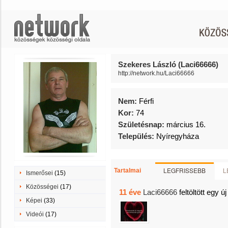
Szekeres László (Laci66666)
http://network.hu/Laci66666
Nem:
Férfi
Kor:
74
Születésnap:
március 16.
Település:
Nyíregyháza
LEGFRISSEBB
L
Tartalmai
Ismerősei
(15)
Közösségei
(17)
11 éve
Laci66666
feltöltött egy ú
Képei
(33)
Videói
(17)